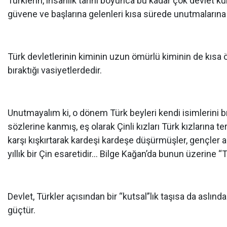
Türklerin, insanlık tarihi boyunca bu kadar çok devlet ku
güvene ve başlarına gelenleri kısa sürede unutmalarına
Türk devletlerinin kiminin uzun ömürlü kiminin de kısa ö
bıraktığı vasiyetlerdedir.
Unutmayalım ki, o dönem Türk beyleri kendi isimlerini bıra
sözlerine kanmış, eş olarak Çinli kızları Türk kızlarına te
karşı kışkırtarak kardeşi kardeşe düşürmüşler, gençler 
yıllık bir Çin esaretidir… Bilge Kağan’da bunun üzerine “Tü
Devlet, Türkler açısından bir “kutsal”lık taşısa da aslın
güçtür.