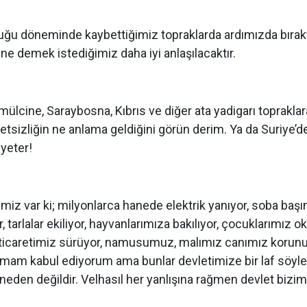
uğu döneminde kaybettiğimiz topraklarda ardımızda bırak
 ne demek istediğimiz daha iyi anlaşılacaktır.
ümülcine, Saraybosna, Kıbrıs ve diğer ata yadigarı topraklar
letsizliğin ne anlama geldiğini görün derim. Ya da Suriye’d
yeter!
z var ki; milyonlarca hanede elektrik yanıyor, soba başı
tarlalar ekiliyor, hayvanlarımıza bakılıyor, çocuklarımız ok
or, ticaretimiz sürüyor, namusumuz, malımız canımız korunu
 tamam kabul ediyorum ama bunlar devletimize bir laf söy
den değildir. Velhasıl her yanlışına rağmen devlet bizim