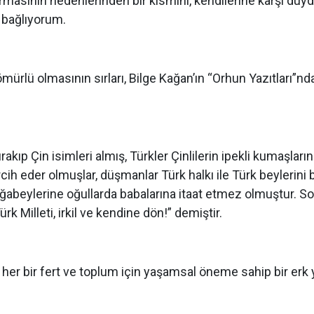
rmasının nedenlerinden bir kısmını, kendilerine karşı duydu
 bağlıyorum.
mürlü olmasının sırları, Bilge Kağan’ın “Orhun Yazıtları”nd
kıp Çin isimleri almış, Türkler Çinlilerin ipekli kumaşlarına
rcih eder olmuşlar, düşmanlar Türk halkı ile Türk beylerini b
ağabeylerine oğullarda babalarına itaat etmez olmuştur. So
rk Milleti, irkil ve kendine dön!” demiştir.
da her bir fert ve toplum için yaşamsal öneme sahip bir erk 