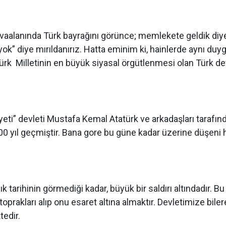
a havaalanında Türk bayrağını görünce; memlekete geldik diy
ok” diye mırıldanırız. Hatta eminim ki, hainlerde aynı duy
rk Milletinin en büyük siyasal örgütlenmesi olan Türk devl
i” devleti Mustafa Kemal Atatürk ve arkadaşları tarafın
00 yıl geçmiştir. Bana gore bu güne kadar üzerine düşeni 
k tarihinin görmediği kadar, büyük bir saldırı altındadır. Bu 
toprakları alıp onu esaret altına almaktır. Devletimize bile
edir.