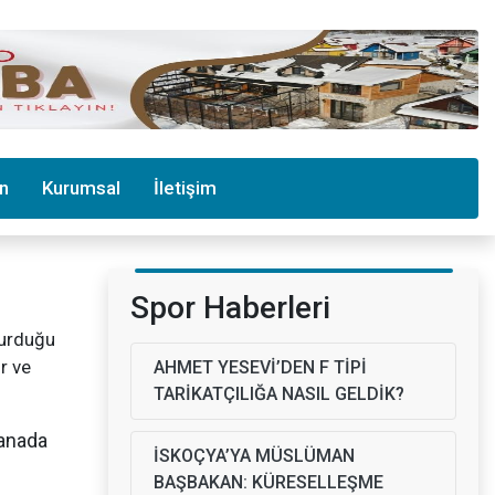
in
Kurumsal
İletişim
Spor Haberleri
turduğu
r ve
AHMET YESEVİ’DEN F TİPİ
TARİKATÇILIĞA NASIL GELDİK?
manada
İSKOÇYA’YA MÜSLÜMAN
BAŞBAKAN: KÜRESELLEŞME