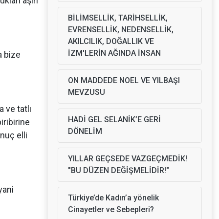
kları aşırı
BİLİMSELLİK, TARİHSELLİK,
EVRENSELLİK, NEDENSELLİK,
AKILCILIK, DOĞALLIK VE
İZM'LERİN AĞINDA İNSAN
a bize
ON MADDEDE NOEL VE YILBAŞI
MEVZUSU
 ve tatlı
HADİ GEL SELANİK’E GERİ
iribirine
DÖNELİM
nuç elli
YILLAR GEÇSEDE VAZGEÇMEDİK!
"BU DÜZEN DEĞİŞMELİDİR!"
yani
Türkiye’de Kadın’a yönelik
Cinayetler ve Sebepleri?