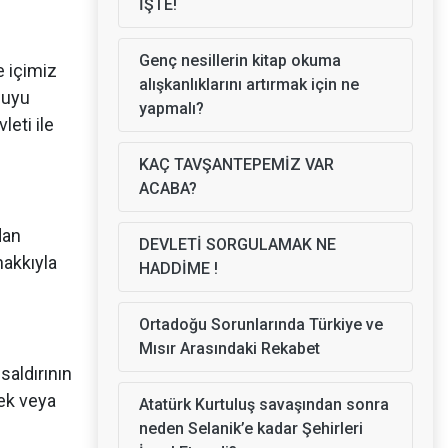
İŞTE!
Genç nesillerin kitap okuma
e içimiz
alışkanlıklarını artırmak için ne
guyu
yapmalı?
eti ile
KAÇ TAVŞANTEPEMİZ VAR
ACABA?
dan
DEVLETİ SORGULAMAK NE
hakkıyla
HADDİME !
Ortadoğu Sorunlarında Türkiye ve
Mısır Arasındaki Rekabet
saldırının
rek veya
Atatürk Kurtuluş savaşından sonra
neden Selanik’e kadar Şehirleri