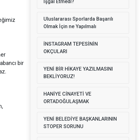
İşgal Etmedi?
Uluslararası Sporlarda Başarılı
beğimiz
Olmak İçin ne Yapılmalı
İNSTAGRAM TEPESİNİN
OKÇULARI
her
abancı bir
YENİ BİR HİKAYE YAZILMASINI
az.
BEKLİYORUZ!
HANİYE CİNAYETİ VE
ORTADOĞULAŞMAK
n,
YENİ BELEDİYE BAŞKANLARININ
STOPER SORUNU