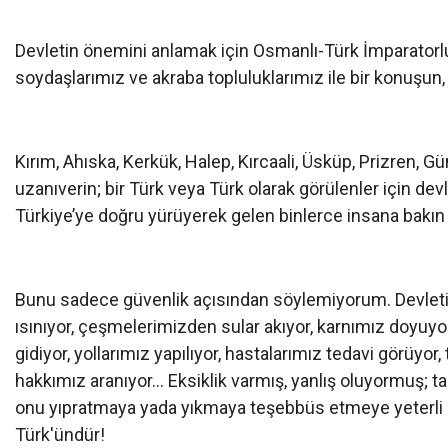
Devletin önemini anlamak için Osmanlı-Türk İmparatorl
soydaşlarımız ve akraba topluluklarımız ile bir konuşun,
Kırım, Ahıska, Kerkük, Halep, Kırcaali, Üsküp, Prizren, G
uzanıverin; bir Türk veya Türk olarak görülenler için dev
Türkiye’ye doğru yürüyerek gelen binlerce insana bakın 
Bunu sadece güvenlik açısından söylemiyorum. Devletimi
ısınıyor, çeşmelerimizden sular akıyor, karnımız doyuyor, 
gidiyor, yollarımız yapılıyor, hastalarımız tedavi görüy
hakkımız aranıyor… Eksiklik varmış, yanlış oluyormuş;
onu yıpratmaya yada yıkmaya teşebbüs etmeye yeterli ne
Türk'ündür!