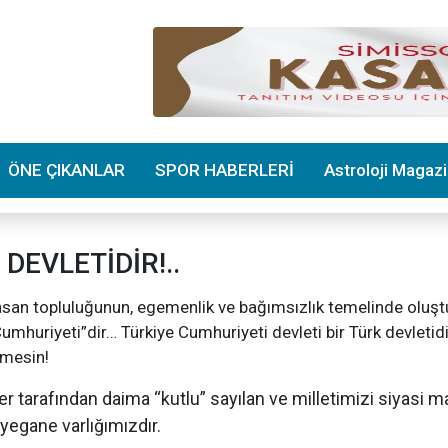
ÖNE ÇIKANLAR
SPOR HABERLERİ
Astroloji Magaz
DEVLETİDİR!..
 insan topluluğunun, egemenlik ve bağımsızlık temelinde oluş
umhuriyeti”dir… Türkiye Cumhuriyeti devleti bir Türk devletidi
nmesin!
ler tarafından daima “kutlu” sayılan ve milletimizi siyasi 
yegane varlığımızdır.