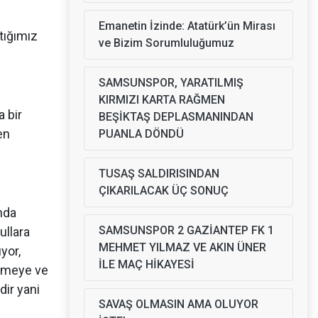
Emanetin İzinde: Atatürk’ün Mirası
tığımız
ve Bizim Sorumluluğumuz
SAMSUNSPOR, YARATILMIŞ
KIRMIZI KARTA RAĞMEN
a bir
BEŞİKTAŞ DEPLASMANINDAN
en
PUANLA DÖNDÜ
TUSAŞ SALDIRISINDAN
ÇIKARILACAK ÜÇ SONUÇ
nda
SAMSUNSPOR 2 GAZİANTEP FK 1
ullara
MEHMET YILMAZ VE AKIN ÜNER
yor,
İLE MAÇ HİKAYESİ
lemeye ve
dir yani
SAVAŞ OLMASIN AMA OLUYOR