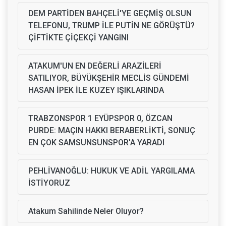
DEM PARTİDEN BAHÇELİ'YE GEÇMİŞ OLSUN
TELEFONU, TRUMP İLE PUTİN NE GÖRÜŞTÜ?
ÇİFTİKTE ÇİÇEKÇİ YANGINI
ATAKUM'UN EN DEĞERLİ ARAZİLERİ
SATILIYOR, BÜYÜKŞEHİR MECLİS GÜNDEMİ
HASAN İPEK İLE KUZEY IŞIKLARINDA
TRABZONSPOR 1 EYÜPSPOR 0, ÖZCAN
PURDE: MAÇIN HAKKI BERABERLİKTİ, SONUÇ
EN ÇOK SAMSUNSUNSPOR'A YARADI
PEHLİVANOĞLU: HUKUK VE ADİL YARGILAMA
İSTİYORUZ
Atakum Sahilinde Neler Oluyor?