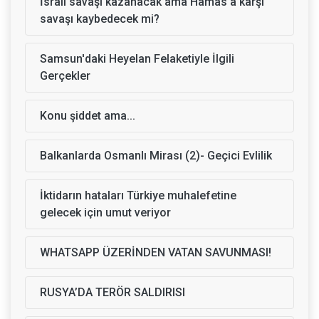
İsrail savaşı kazanacak ama Hamas'a karşı
savaşı kaybedecek mi?
Samsun'daki Heyelan Felaketiyle İlgili
Gerçekler
Konu şiddet ama...
Balkanlarda Osmanlı Mirası (2)- Geçici Evlilik
İktidarın hataları Türkiye muhalefetine
gelecek için umut veriyor
WHATSAPP ÜZERİNDEN VATAN SAVUNMASI!
RUSYA’DA TERÖR SALDIRISI