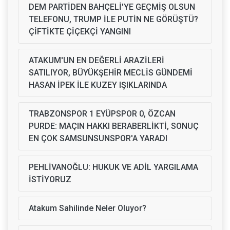
DEM PARTİDEN BAHÇELİ'YE GEÇMİŞ OLSUN
TELEFONU, TRUMP İLE PUTİN NE GÖRÜŞTÜ?
ÇİFTİKTE ÇİÇEKÇİ YANGINI
ATAKUM'UN EN DEĞERLİ ARAZİLERİ
SATILIYOR, BÜYÜKŞEHİR MECLİS GÜNDEMİ
HASAN İPEK İLE KUZEY IŞIKLARINDA
TRABZONSPOR 1 EYÜPSPOR 0, ÖZCAN
PURDE: MAÇIN HAKKI BERABERLİKTİ, SONUÇ
EN ÇOK SAMSUNSUNSPOR'A YARADI
PEHLİVANOĞLU: HUKUK VE ADİL YARGILAMA
İSTİYORUZ
Atakum Sahilinde Neler Oluyor?