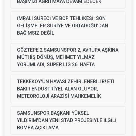
BAŞIMIZI AĞRITMAYA DEVAM EDECEK
İMRALI SÜRECİ VE BOP TEHLİKESİ: SON
GELİŞMELER SURİYE VE ORTADOĞU'DAN
BAĞIMSIZ DEĞİL
GÖZTEPE 2 SAMSUNSPOR 2, AVRUPA AŞKINA
MÜTHİŞ DÖNÜŞ, MEHMET YILMAZ
YORUMLADI, SÜPER LİG 26. HAFTA
TEKKEKÖY'ÜN HAVASI ZEHİRLENEBİLİR! ETİ
BAKIR ENDÜSTRİYEL ALAN OLUYOR,
METEOROLOJİ ARAZİSİ MAHKEMELİK
SAMSUNSPOR BAŞKANI YÜKSEL
YILDIRIM'DAN YENİ STAD PROJESİYLE İLGİLİ
BOMBA AÇIKLAMA