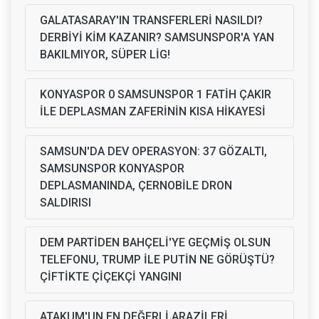
GALATASARAY'IN TRANSFERLERİ NASILDI?
DERBİYİ KİM KAZANIR? SAMSUNSPOR'A YAN
BAKILMIYOR, SÜPER LİG!
KONYASPOR 0 SAMSUNSPOR 1 FATİH ÇAKIR
İLE DEPLASMAN ZAFERİNİN KISA HİKAYESİ
SAMSUN'DA DEV OPERASYON: 37 GÖZALTI,
SAMSUNSPOR KONYASPOR
DEPLASMANINDA, ÇERNOBİLE DRON
SALDIRISI
DEM PARTİDEN BAHÇELİ'YE GEÇMİŞ OLSUN
TELEFONU, TRUMP İLE PUTİN NE GÖRÜŞTÜ?
ÇİFTİKTE ÇİÇEKÇİ YANGINI
ATAKUM'UN EN DEĞERLİ ARAZİLERİ