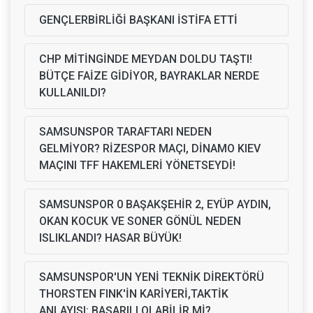
GENÇLERBİRLİĞİ BAŞKANI İSTİFA ETTİ
CHP MİTİNGİNDE MEYDAN DOLDU TAŞTI!
BÜTÇE FAİZE GİDİYOR, BAYRAKLAR NERDE
KULLANILDI?
SAMSUNSPOR TARAFTARI NEDEN
GELMİYOR? RİZESPOR MAÇI, DİNAMO KIEV
MAÇINI TFF HAKEMLERİ YÖNETSEYDİ!
SAMSUNSPOR 0 BAŞAKŞEHİR 2, EYÜP AYDIN,
OKAN KOCUK VE SONER GÖNÜL NEDEN
ISLIKLANDI? HASAR BÜYÜK!
SAMSUNSPOR'UN YENİ TEKNİK DİREKTÖRÜ
THORSTEN FINK'İN KARİYERİ,TAKTİK
ANLAYIŞI: BAŞARILI OLABİLİR Mİ?