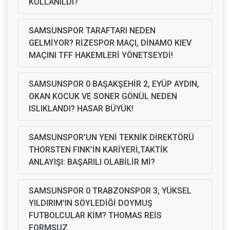
KULLANILDI?
SAMSUNSPOR TARAFTARI NEDEN
GELMİYOR? RİZESPOR MAÇI, DİNAMO KIEV
MAÇINI TFF HAKEMLERİ YÖNETSEYDİ!
SAMSUNSPOR 0 BAŞAKŞEHİR 2, EYÜP AYDIN,
OKAN KOCUK VE SONER GÖNÜL NEDEN
ISLIKLANDI? HASAR BÜYÜK!
SAMSUNSPOR'UN YENİ TEKNİK DİREKTÖRÜ
THORSTEN FINK'İN KARİYERİ,TAKTİK
ANLAYIŞI: BAŞARILI OLABİLİR Mİ?
SAMSUNSPOR 0 TRABZONSPOR 3, YÜKSEL
YILDIRIM'IN SÖYLEDİĞİ DOYMUŞ
FUTBOLCULAR KİM? THOMAS REİS
FORMSUZ