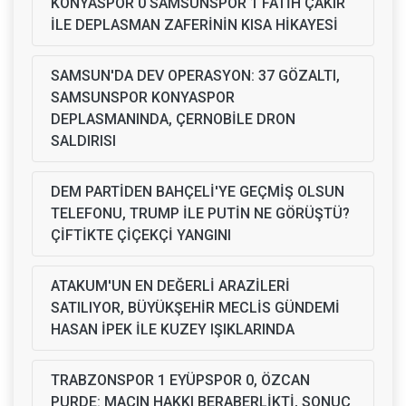
KONYASPOR 0 SAMSUNSPOR 1 FATİH ÇAKIR
İLE DEPLASMAN ZAFERİNİN KISA HİKAYESİ
SAMSUN'DA DEV OPERASYON: 37 GÖZALTI,
SAMSUNSPOR KONYASPOR
DEPLASMANINDA, ÇERNOBİLE DRON
SALDIRISI
DEM PARTİDEN BAHÇELİ'YE GEÇMİŞ OLSUN
TELEFONU, TRUMP İLE PUTİN NE GÖRÜŞTÜ?
ÇİFTİKTE ÇİÇEKÇİ YANGINI
ATAKUM'UN EN DEĞERLİ ARAZİLERİ
SATILIYOR, BÜYÜKŞEHİR MECLİS GÜNDEMİ
HASAN İPEK İLE KUZEY IŞIKLARINDA
TRABZONSPOR 1 EYÜPSPOR 0, ÖZCAN
PURDE: MAÇIN HAKKI BERABERLİKTİ, SONUÇ