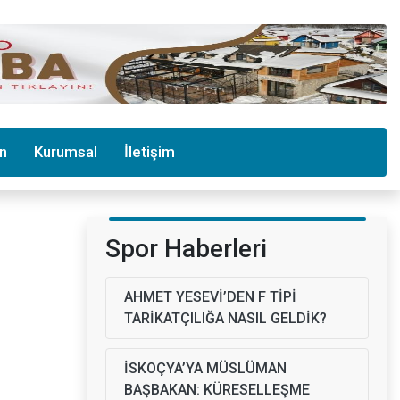
in
Kurumsal
İletişim
Spor Haberleri
AHMET YESEVİ’DEN F TİPİ
TARİKATÇILIĞA NASIL GELDİK?
İSKOÇYA’YA MÜSLÜMAN
BAŞBAKAN: KÜRESELLEŞME