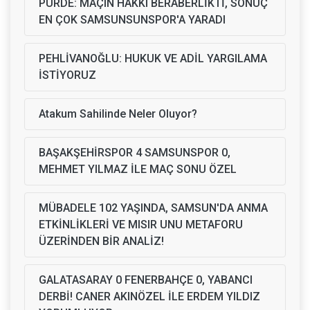
PURDE: MAÇIN HAKKI BERABERLİKTİ, SONUÇ
EN ÇOK SAMSUNSUNSPOR'A YARADI
PEHLİVANOĞLU: HUKUK VE ADİL YARGILAMA
İSTİYORUZ
Atakum Sahilinde Neler Oluyor?
BAŞAKŞEHİRSPOR 4 SAMSUNSPOR 0,
MEHMET YILMAZ İLE MAÇ SONU ÖZEL
MÜBADELE 102 YAŞINDA, SAMSUN'DA ANMA
ETKİNLİKLERİ VE MISIR UNU METAFORU
ÜZERİNDEN BİR ANALİZ!
GALATASARAY 0 FENERBAHÇE 0, YABANCI
DERBİ! CANER AKINÖZEL İLE ERDEM YILDIZ