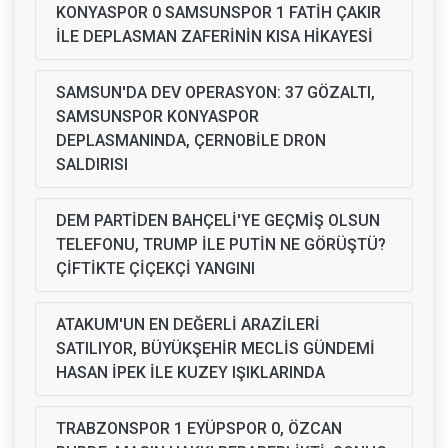
KONYASPOR 0 SAMSUNSPOR 1 FATİH ÇAKIR
İLE DEPLASMAN ZAFERİNİN KISA HİKAYESİ
SAMSUN'DA DEV OPERASYON: 37 GÖZALTI,
SAMSUNSPOR KONYASPOR
DEPLASMANINDA, ÇERNOBİLE DRON
SALDIRISI
DEM PARTİDEN BAHÇELİ'YE GEÇMİŞ OLSUN
TELEFONU, TRUMP İLE PUTİN NE GÖRÜŞTÜ?
ÇİFTİKTE ÇİÇEKÇİ YANGINI
ATAKUM'UN EN DEĞERLİ ARAZİLERİ
SATILIYOR, BÜYÜKŞEHİR MECLİS GÜNDEMİ
HASAN İPEK İLE KUZEY IŞIKLARINDA
TRABZONSPOR 1 EYÜPSPOR 0, ÖZCAN