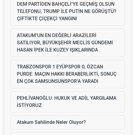
DEM PARTİDEN BAHÇELİ'YE GEÇMİŞ OLSUN
TELEFONU, TRUMP İLE PUTİN NE GÖRÜŞTÜ?
ÇİFTİKTE ÇİÇEKÇİ YANGINI
ATAKUM'UN EN DEĞERLİ ARAZİLERİ
SATILIYOR, BÜYÜKŞEHİR MECLİS GÜNDEMİ
HASAN İPEK İLE KUZEY IŞIKLARINDA
TRABZONSPOR 1 EYÜPSPOR 0, ÖZCAN
PURDE: MAÇIN HAKKI BERABERLİKTİ, SONUÇ
EN ÇOK SAMSUNSUNSPOR'A YARADI
PEHLİVANOĞLU: HUKUK VE ADİL YARGILAMA
İSTİYORUZ
Atakum Sahilinde Neler Oluyor?