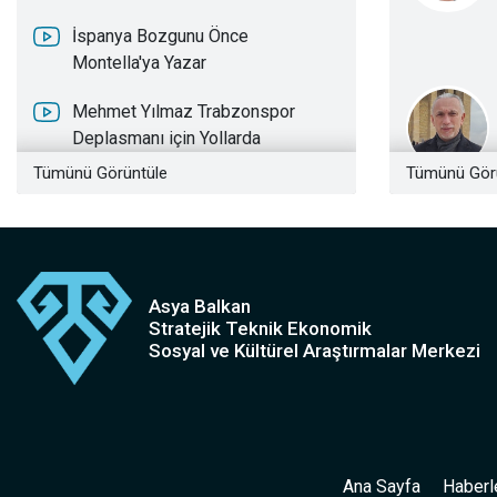
İspanya Bozgunu Önce
Montella'ya Yazar
Mehmet Yılmaz Trabzonspor
Deplasmanı için Yollarda
Tümünü Görüntüle
Tümünü Gör
KISA İRAN TARİHİ
EN ESKİ TÜRK BOYU
MASSAGETLER
Asya Balkan
OSMAN BEY’İN EŞLERİ
Stratejik Teknik Ekonomik
Sosyal ve Kültürel Araştırmalar Merkezi
KRALİÇE TOMRİS’İN KORKUNÇ
İNTİKAMI
KRALİÇE TOMRİS’İN OĞLUNA
ÖLÜM TUZAĞI
Ana Sayfa
Haberl