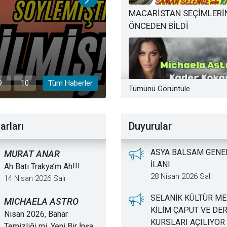
MACARİSTAN SEÇİMLERİN
ÖNCEDEN BİLDİ
OKUL SALDIRILARI ORG
15 Nisan 2026 Çarşamba
9
10
Tüm Haberler
Tümünü Görüntüle
İKİ KUYRUKLUYILDIZ AYN
arları
Duyurular
ASYA BALSAM GENE
MURAT ANAR
İLANI
Ah Batı Trakya’m Ah!!!
28 Nisan 2026 Salı
14 Nisan 2026 Salı
SELANİK KÜLTÜR M
MICHAELA ASTRO
KİLİM ÇAPUT VE DER
3 KULVAR 3 HEDEF
Nisan 2026, Bahar
KURSLARI AÇILIYOR
Temizliği mi, Yeni Bir İnşa