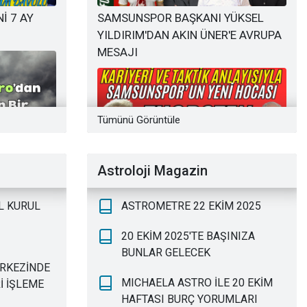
İ 7 AY
SAMSUNSPOR BAŞKANI YÜKSEL
YILDIRIM'DAN AKIN ÜNER'E AVRUPA
MESAJI
ANİZE Mİ?
Mİ
17 
Tümünü Görüntüle
I ANDA
Astroloji Magazin
SAMSUNSPOR'UN YENİ TEKNİK
DİREKTÖRÜ THORSTEN FINK'İN
L KURUL
ASTROMETRE 22 EKİM 2025
KARİYERİ,TAKTİK ANLAYIŞI:
BAŞARILI OLABİLİR Mİ?
20 EKİM 2025'TE BAŞINIZA
BUNLAR GELECEK
ERKEZİNDE
MICHAELA ASTRO İLE 20 EKİM
İ İŞLEME
HAFTASI BURÇ YORUMLARI