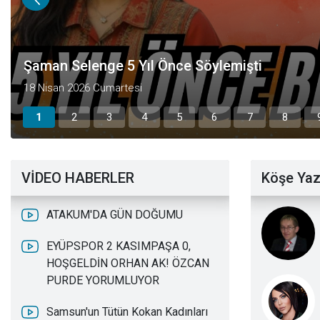
Şaman Selenge 5 Yıl Önce Söylemişti
18 Nisan 2026 Cumartesi
1
2
3
4
5
6
7
8
VİDEO HABERLER
Köşe Yaz
ATAKUM'DA GÜN DOĞUMU
EYÜPSPOR 2 KASIMPAŞA 0,
HOŞGELDİN ORHAN AK! ÖZCAN
PURDE YORUMLUYOR
Samsun'un Tütün Kokan Kadınları