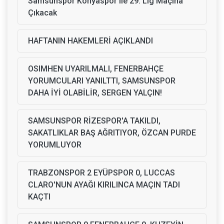
Samsunspor Konyaspor ile 29. Lig Maçına
Çıkacak
HAFTANIN HAKEMLERİ AÇIKLANDI
OSIMHEN UYARILMALI, FENERBAHÇE
YORUMCULARI YANILTTI, SAMSUNSPOR
DAHA İYİ OLABİLİR, SERGEN YALÇIN!
SAMSUNSPOR RİZESPOR'A TAKILDI,
SAKATLIKLAR BAŞ AĞRITIYOR, ÖZCAN PURDE
YORUMLUYOR
TRABZONSPOR 2 EYÜPSPOR 0, LUCCAS
CLARO'NUN AYAĞI KIRILINCA MAÇIN TADI
KAÇTI