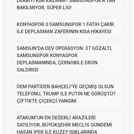
DERBİYİ KİM KAZANIR? SAMSUNSPOR'A YAN
BAKILMIYOR, SÜPER LİG!
KONYASPOR 0 SAMSUNSPOR 1 FATİH ÇAKIR
İLE DEPLASMAN ZAFERİNİN KISA HİKAYESİ
SAMSUN'DA DEV OPERASYON: 37 GÖZALTI,
SAMSUNSPOR KONYASPOR
DEPLASMANINDA, ÇERNOBİLE DRON
SALDIRISI
DEM PARTİDEN BAHÇELİ'YE GEÇMİŞ OLSUN
TELEFONU, TRUMP İLE PUTİN NE GÖRÜŞTÜ?
ÇİFTİKTE ÇİÇEKÇİ YANGINI
ATAKUM'UN EN DEĞERLİ ARAZİLERİ
SATILIYOR, BÜYÜKŞEHİR MECLİS GÜNDEMİ
HASAN İPEK İLE KUZEY IŞIKLARINDA