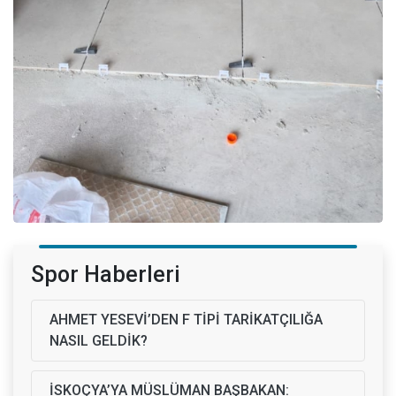
Spor Haberleri
AHMET YESEVİ’DEN F TİPİ TARİKATÇILIĞA
NASIL GELDİK?
İSKOÇYA’YA MÜSLÜMAN BAŞBAKAN: