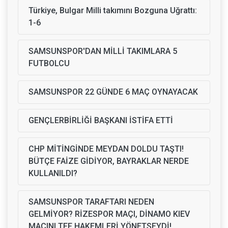
Türkiye, Bulgar Milli takımını Bozguna Uğrattı:
1-6
SAMSUNSPOR'DAN MİLLİ TAKIMLARA 5
FUTBOLCU
SAMSUNSPOR 22 GÜNDE 6 MAÇ OYNAYACAK
GENÇLERBİRLİĞİ BAŞKANI İSTİFA ETTİ
CHP MİTİNGİNDE MEYDAN DOLDU TAŞTI!
BÜTÇE FAİZE GİDİYOR, BAYRAKLAR NERDE
KULLANILDI?
SAMSUNSPOR TARAFTARI NEDEN
GELMİYOR? RİZESPOR MAÇI, DİNAMO KIEV
MAÇINI TFF HAKEMLERİ YÖNETSEYDİ!