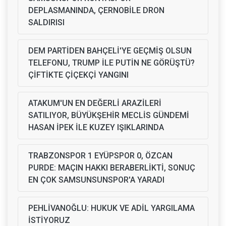
DEPLASMANINDA, ÇERNOBİLE DRON
SALDIRISI
DEM PARTİDEN BAHÇELİ'YE GEÇMİŞ OLSUN
TELEFONU, TRUMP İLE PUTİN NE GÖRÜŞTÜ?
ÇİFTİKTE ÇİÇEKÇİ YANGINI
ATAKUM'UN EN DEĞERLİ ARAZİLERİ
SATILIYOR, BÜYÜKŞEHİR MECLİS GÜNDEMİ
HASAN İPEK İLE KUZEY IŞIKLARINDA
TRABZONSPOR 1 EYÜPSPOR 0, ÖZCAN
PURDE: MAÇIN HAKKI BERABERLİKTİ, SONUÇ
EN ÇOK SAMSUNSUNSPOR'A YARADI
PEHLİVANOĞLU: HUKUK VE ADİL YARGILAMA
İSTİYORUZ