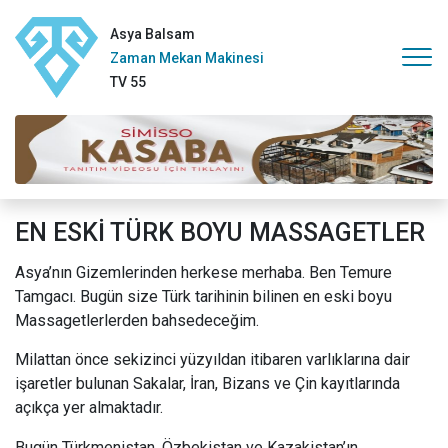
Asya Balsam
Zaman Mekan Makinesi
TV 55
EN ESKİ TÜRK BOYU MASSAGETLER
Asya’nın Gizemlerinden herkese merhaba. Ben Temure
Tamgacı. Bugün size Türk tarihinin bilinen en eski boyu
Massagetlerlerden bahsedeceğim.
Milattan önce sekizinci yüzyıldan itibaren varlıklarına dair
işaretler bulunan Sakalar, İran, Bizans ve Çin kayıtlarında
açıkça yer almaktadır.
Bugün Türkmenistan, Özbekistan ve Kazakistan’ın