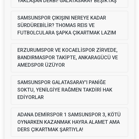
YAKLAŞAN DERBİ! GALATASARAY BEŞİKTAŞ
SAMSUNSPOR ÇIKIŞINI NEREYE KADAR
SÜRDÜREBİLİR? THOMAS REIS VE
FUTBOLCULARA ŞAPKA ÇIKARTMAK LAZIM
ERZURUMSPOR VE KOCAELİSPOR ZİRVEDE,
BANDIRMASPOR TAKİPTE, ANKARAGÜCÜ VE
AMEDSPOR ÜZÜYOR
SAMSUNSPOR GALATASARAY'I PANİĞE
SOKTU, YENİLGİYE RAĞMEN TAKDİRİ HAK
EDİYORLAR
ADANA DEMİRSPOR 1 SAMSUNSPOR 3, KÖTÜ
OYNARKEN KAZANMAK HAYRA ALAMET AMA
DERS ÇIKARTMAK ŞARTIYLA!