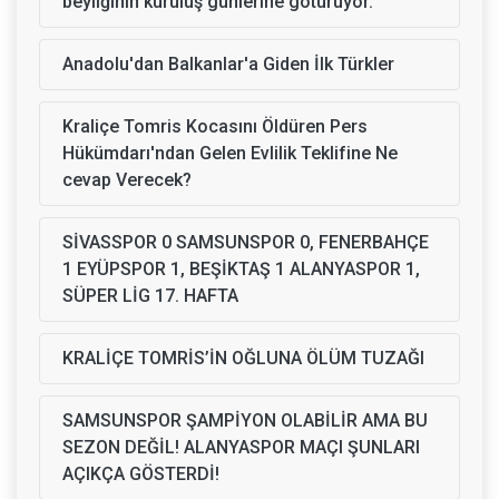
beyliğinin kuruluş günlerine götürüyor.
Anadolu'dan Balkanlar'a Giden İlk Türkler
Kraliçe Tomris Kocasını Öldüren Pers
Hükümdarı'ndan Gelen Evlilik Teklifine Ne
cevap Verecek?
SİVASSPOR 0 SAMSUNSPOR 0, FENERBAHÇE
1 EYÜPSPOR 1, BEŞİKTAŞ 1 ALANYASPOR 1,
SÜPER LİG 17. HAFTA
KRALİÇE TOMRİS’İN OĞLUNA ÖLÜM TUZAĞI
SAMSUNSPOR ŞAMPİYON OLABİLİR AMA BU
SEZON DEĞİL! ALANYASPOR MAÇI ŞUNLARI
AÇIKÇA GÖSTERDİ!