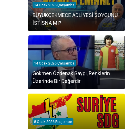
14 Ocak 2026 Çarşamba
BÜYÜKÇEKMECE ADLİYESİ SOYGUNU
İSTİSNA MI?
14 Ocak 2026 Çarşamba
Gökmen Özdenak Saygı, Renklerin
Üzerinde Bir Değerdir
8 Ocak 2026 Perşembe