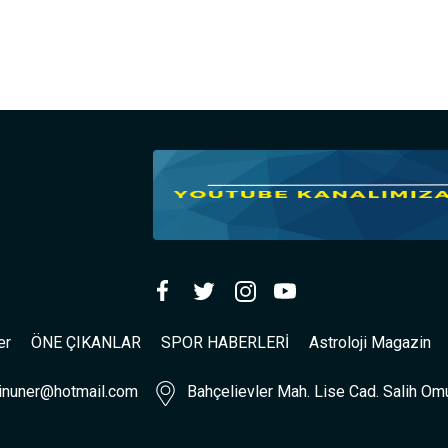
er
ÖNE ÇIKANLAR
SPOR HABERLERİ
Astroloji Magazin
inuner@hotmail.com
Bahçelievler Mah. Lise Cad. Salih Omu