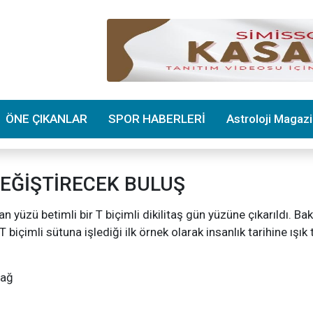
ÖNE ÇIKANLAR
SPOR HABERLERİ
Astroloji Magaz
DEĞİŞTİRECEK BULUŞ
n yüzü betimli bir T biçimli dikilitaş gün yüzüne çıkarıldı. Ba
biçimli sütuna işlediği ilk örnek olarak insanlık tarihine ışık 
çağ