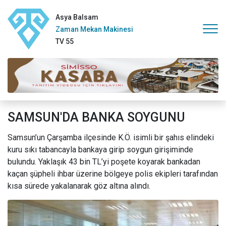
Asya Balsam
Zaman Mekan Makinesi
TV 55
SAMSUN'DA BANKA SOYGUNU
Samsun’un Çarşamba ilçesinde K.Ö. isimli bir şahıs elindeki
kuru sıkı tabancayla bankaya girip soygun girişiminde
bulundu. Yaklaşık 43 bin TL’yi poşete koyarak bankadan
kaçan şüpheli ihbar üzerine bölgeye polis ekipleri tarafından
kısa sürede yakalanarak göz altına alındı.