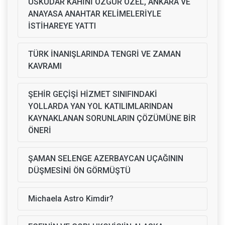
ÜSKÜDAR KAHİNİ ÖZGÜR ÖZEL, ANKARA VE
ANAYASA ANAHTAR KELİMELERİYLE
İSTİHAREYE YATTI
TÜRK İNANIŞLARINDA TENGRİ VE ZAMAN
KAVRAMI
ŞEHİR GEÇİŞİ HİZMET SINIFINDAKİ
YOLLARDA YAN YOL KATILIMLARINDAN
KAYNAKLANAN SORUNLARIN ÇÖZÜMÜNE BİR
ÖNERİ
ŞAMAN SELENGE AZERBAYCAN UÇAĞININ
DÜŞMESİNİ ÖN GÖRMÜŞTÜ
Michaela Astro Kimdir?