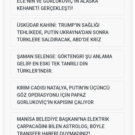
ECE'NİN VE GORLUKOVİÇ'İN ALASKA
KEHANETİ GERÇEKLEŞTİ!
ÜSKÜDAR KAHİNİ: TRUMP'IN SAĞLIĞI
TEHLİKEDE, PUTİN UKRAYNA'DAN SONRA
TÜRKLERE SALDIRACAK, ABD'DE KRİZ
ŞAMAN SELENGE: GÖKTENGRİ ŞU ANLAMA
GELİR! EN ESKİ TEK TANRILI DİN
TÜRKLER'İNDİR.
KIRIM CADISI NATALYA, PUTIN'IN ÜÇÜNCÜ
GÖZ OPERASYONU İÇİN PAPAZ
GORLUKOVİÇ'İN KAPISINI ÇALIYOR
MANİSA BELEDİYE BAŞKANI'NA ELEKTRİK
ÇARPACAĞINI BİLEN ASTROLOG, BÖYLE
TRANSFER HABERİ DUYMADINIZ!