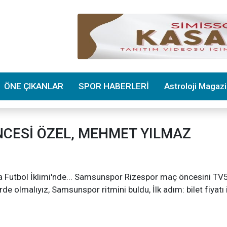
ÖNE ÇIKANLAR
SPOR HABERLERİ
Astroloji Magaz
CESİ ÖZEL, MEHMET YILMAZ
a Futbol İklimi'nde... Samsunspor Rizespor maç öncesini TV
 olmalıyız, Samsunspor ritmini buldu, İlk adım: bilet fiyatı 