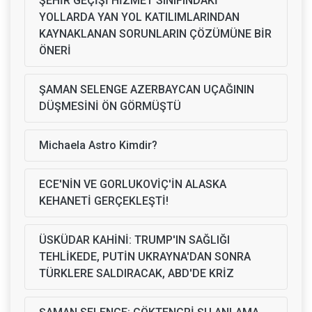
ŞEHİR GEÇİŞİ HİZMET SINIFINDAKİ
YOLLARDA YAN YOL KATILIMLARINDAN
KAYNAKLANAN SORUNLARIN ÇÖZÜMÜNE BİR
ÖNERİ
ŞAMAN SELENGE AZERBAYCAN UÇAĞININ
DÜŞMESİNİ ÖN GÖRMÜŞTÜ
Michaela Astro Kimdir?
ECE'NİN VE GORLUKOVİÇ'İN ALASKA
KEHANETİ GERÇEKLEŞTİ!
ÜSKÜDAR KAHİNİ: TRUMP'IN SAĞLIĞI
TEHLİKEDE, PUTİN UKRAYNA'DAN SONRA
TÜRKLERE SALDIRACAK, ABD'DE KRİZ