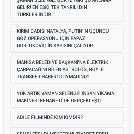
ŞAMAN SELENGE: GÖKTENGRİ ŞU ANLAMA
GELİR! EN ESKİ TEK TANRILI DİN
TÜRKLER'İNDİR.
KIRIM CADISI NATALYA, PUTIN'IN ÜÇÜNCÜ
GÖZ OPERASYONU İÇİN PAPAZ
GORLUKOVİÇ'İN KAPISINI ÇALIYOR
MANİSA BELEDİYE BAŞKANI'NA ELEKTRİK
ÇARPACAĞINI BİLEN ASTROLOG, BÖYLE
TRANSFER HABERİ DUYMADINIZ!
YOK ARTIK ŞAMAN SELENGE! İNSAN YIKAMA
MAKİNESİ KEHANETİ DE GERÇEKLEŞTİ
ADİLE FİLMİNDE KİM KİMDİR?