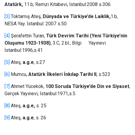
Atatürk,
11.b, Remzi Kitabevi, İstanbul:2008 s.306
[3]
Toktamış Ateş,
Dünyada ve Türkiye’de Laiklik,
1.b,
NESA Yay. İstanbul: 2007 s.50
[4]
Şerafettin Turan,
Türk Devrim Tarihi (Yeni Türkiye’nin
Oluşumu 1923-1938)
, 3.C, 2.bl., Bilgi Yayınevi
İstanbul:1996,s.41
[5]
Ateş,
a.g.e
, s.27
[6]
Mumcu,
Atatürk İlkeleri İnkılap Tarihi II
, s.523
[7]
Ahmet Yücekök,
100 Soruda Türkiye’de Din ve Siyaset
,
Gerçek Yayınevi, İstanbul:1971,s.5
[8]
Ateş,
a.g.e,
s. 25
[9]
Ateş,
a.g.e
, s. 26