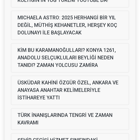
KÜLTİGİN'İN YUĞ TÖRENİ YOUTUBE'DA!
MICHAELA ASTRO: 2025 HERHANGİ BİR YIL
DEĞİL, MÜTHİŞ KEHANETLER, HERŞEY KOÇ
DOLUNAYI İLE BAŞLAYACAK
KİM BU KARAMANOĞULLARI? KONYA 1261,
ANADOLU SELÇUKLULARI BEYLİĞİ NEDEN
TANIDI? ZAMAN YOLCUSU ZAMİRA
ÜSKÜDAR KAHİNİ ÖZGÜR ÖZEL, ANKARA VE
ANAYASA ANAHTAR KELİMELERİYLE
İSTİHAREYE YATTI
TÜRK İNANIŞLARINDA TENGRİ VE ZAMAN
KAVRAMI