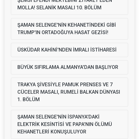
ŞEMSİ EFENDİ MEKTEBİNİ ZİYARET EDEN
MOLLA! SELANİK MASALI 10. BÖLÜM
ŞAMAN SELENGE'NİN KEHANETİNDEKİ GİBİ
TRUMP'IN ORTADOĞUYA HASAT GEZİSİ!
ÜSKÜDAR KAHİNİ'NDEN İMRALI İSTİHARESİ
BÜYÜK SIFIRLAMA ALMANYA'DAN BAŞLIYOR
TRAKYA ŞİVESİYLE PAMUK PRENSES VE 7
CÜCELER MASALI, RUMELİ BALKAN DÜNYASI
1. BÖLÜM
ŞAMAN SELENGE'NİN İSPANYA'DAKİ
ELEKTRİK KESİNTİSİ VE PAPA'NIN ÖLÜMÜ
KEHANETLERİ KONUŞULUYOR