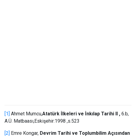
[1]
Ahmet Mumcu,
Atatürk İlkeleri ve İnkılap Tarihi II ,
6.b,
A.Ü. Matbaası,Eskişehir:1998 ,s.523
[2]
Emre Kongar,
Devrim Tarihi ve Toplumbilim Açısından