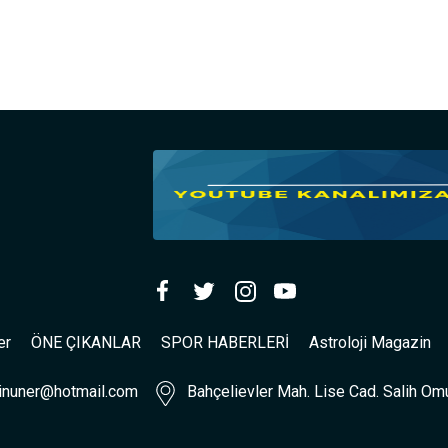
er
ÖNE ÇIKANLAR
SPOR HABERLERİ
Astroloji Magazin
inuner@hotmail.com
Bahçelievler Mah. Lise Cad. Salih Omu