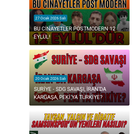
27 Ocak 2026 Salı
BU CİNAYETLER POSTMODERN 12
EYLÜL!
20 Ocak 2026 Salı
SURİYE - SDG SAVAŞI, İRAN'DA
KARGAŞA, PEKİ YA TÜRKİYE?