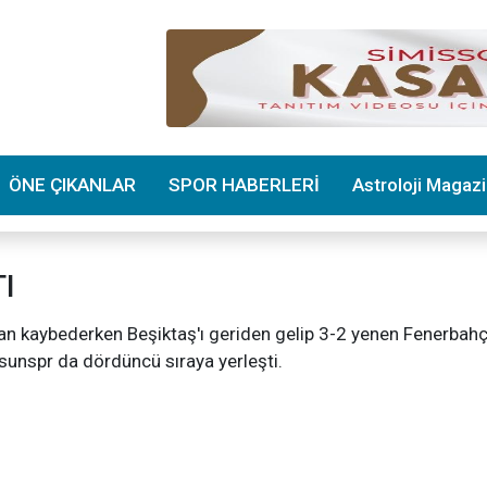
ÖNE ÇIKANLAR
SPOR HABERLERİ
Astroloji Magaz
TI
an kaybederken Beşiktaş'ı geriden gelip 3-2 yenen Fenerbahç
nspr da dördüncü sıraya yerleşti.