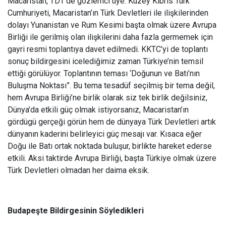
Macaristan, TDT’de gözlemci üye. Kuzey Kıbrıs Türk
Cumhuriyeti, Macaristan’ın Türk Devletleri ile ilişkilerinden
dolayı Yunanistan ve Rum Kesimi başta olmak üzere Avrupa
Birliği ile gerilmiş olan ilişkilerini daha fazla germemek için
gayri resmi toplantıya davet edilmedi. KKTC’yi de toplantı
sonuç bildirgesini icelediğimiz zaman Türkiye’nin temsil
ettiği görülüyor. Toplantının teması ‘Doğunun ve Batı’nın
Buluşma Noktası”. Bu tema tesadüf seçilmiş bir tema değil,
hem Avrupa Birliği’ne birlik olarak siz tek birlik değilsiniz,
Dünya’da etkili güç olmak istiyorsanız, Macaristan’ın
gördügü gerçeği görün hem de dünyaya Türk Devletleri artık
dünyanın kaderini belirleyici güç mesajı var. Kısaca eğer
Doğu ile Batı ortak noktada buluşur, birlikte hareket ederse
etkili. Aksi taktirde Avrupa Birliği, başta Türkiye olmak üzere
Türk Devletleri olmadan her daima eksik.
Budapeşte Bildirgesinin Söyledikleri