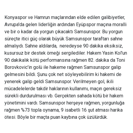
Konyaspor ve Hamrun maçlarından elde edilen galibiyetler,
Avrupa'da gelen liderliğin ardından Eyüpspor maçına moralli
ve bir o kadar da yorgun çıkacaktı Samsunspor. Bu yorgun
süreçte itici güç olarak büyük Samsunspor taraftarı sahne
almalıydı. Sahne aldılarda, neredeyse 90 dakika eksiksiz,
kusursuz bir destek örneği sergilediler. Hakem Yasin Kol'un
90 dakikalık kötü performansına rağmen 82. dakika da Toni
Borovkovic'in golü ile hakeme rağmen Samsunspor galip
gelmesini bildi. Şunu çok net söyleyebilirim ki hakemi de
yenerek galip geldi Samsunspor. Verilmeyen gol, ikili
mücadelelerde takdir haklarının kullanımı, maçın gereksiz
sürekli durdurulması vb. Gerçekten sahada kötü bir hakem
yönetimini vardı. Samsunspor herşeye rağmen, yorgunluğa
rağmen %73 topla oynama, 9 isabetli 16 şut atması harika
ötesi. Bôyle bir maçta puan kaybına çok üzülürdük.