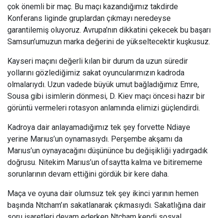
çok önemli bir maç. Bu maçı kazandığımız takdirde
Konferans liginde gruplardan çıkmayı neredeyse
garantilemiş oluyoruz. Avrupa’nın dikkatini çekecek bu başarı
Samsun’umuzun marka değerini de yükseltecektir kuşkusuz.
Kayseri maçını değerli kılan bir durum da uzun süredir
yollarını gözlediğimiz sakat oyuncularımızın kadroda
olmalarıydı. Uzun vadede büyük umut bağladığımız Emre,
Sousa gibi isimlerin dönmesi, D. Kiev maçı öncesi hazır bir
görüntü vermeleri rotasyon anlamında elimizi güçlendirdi.
Kadroya dair anlayamadığımız tek şey forvette Ndiaye
yerine Marıus’un oynamasıydı. Perşembe akşamı da
Marıus’un oynayacağını düşününce bu değişikliği yadırgadık
doğrusu. Nitekim Marıus’un ofsaytta kalma ve bitirememe
sorunlarının devam ettiğini gördük bir kere daha.
Maça ve oyuna dair olumsuz tek şey ikinci yarının hemen
başında Ntcham’ın sakatlanarak çıkmasıydı. Sakatlığına dair
soru işaretleri devam ederken Ntcham kendi sosyal