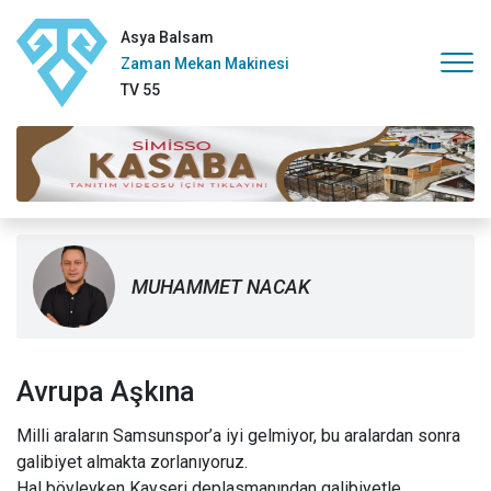
Asya Balsam
Zaman Mekan Makinesi
TV 55
MUHAMMET NACAK
Avrupa Aşkına
Milli araların Samsunspor’a iyi gelmiyor, bu aralardan sonra
galibiyet almakta zorlanıyoruz.
Hal böyleyken Kayseri deplasmanından galibiyetle